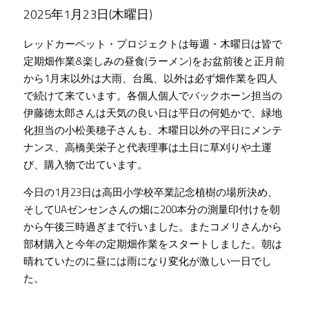
2025年1月23日(木曜日)
三陸椿商品群
プロジェクトチーム​
椿畑の日常
レッドカーペット・プロジェクトは毎週・木曜日は皆で
定期畑作業&楽しみの昼食(ラーメン)をお盆前後と正月前
お問い合わせ
地元の強力な協力者
から1月末以外は大雨、台風、以外は必ず畑作業を四人
Facebook
で続けて来ています。各個人個人でバックホーン担当の
伊藤徳太郎さんは天気の良い日は平日の何処かで、緑地
プライバシーポリシー
化担当の小松美穂子さんも、木曜日以外の平日にメンテ
ナンス、高橋美栄子と代表理事は土日に草刈りや土運
受賞
び、購入物で出ています。
今日の1月23日は高田小学校卒業記念植樹の場所決め、
そしてUAゼンセンさんの畑に200本分の測量印付けを朝
から午後三時過ぎまで行いました。またコメリさんから
部材購入と今年の定期畑作業をスタートしました。朝は
晴れていたのに昼には雨になり変化が激しい一日でし
た。