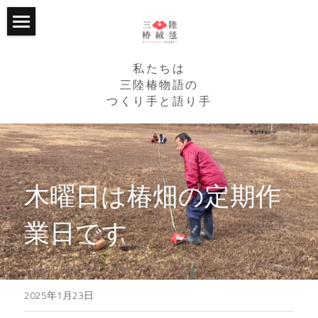
ホーム
私たちは
プロジェクトについて
三陸椿物語の
つくり手と語り手
継続的な支援
トップ
RCPの椿畑たち
2015年からの歩み
活動の記録
2020年からの歩み
木曜日は椿畑の定期作
応援くださる企業様
RCPが目指すこと
業日です
個人からのご支援
主な活動
トップ
写真館
植樹エリア
企業・法人・団体の方
トップ
2025年1月23日
たかたのゆめちゃん
３つの椿ストーリー
個人の方
植樹会の様子