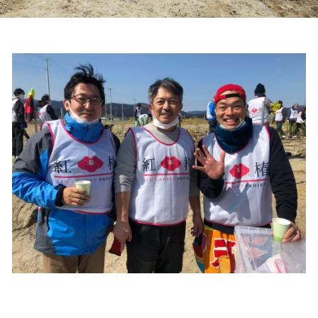
三陸椿商品群
プロジェクトチーム​
椿畑の日常
お問い合わせ
地元の強力な協力者
Facebook
プライバシーポリシー
受賞