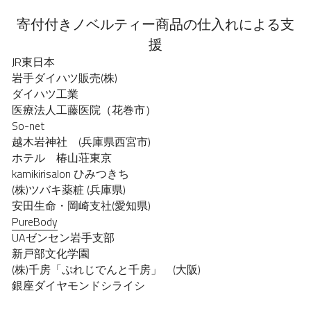
寄付付きノベルティー商品の仕入れによる支
援
JR東日本
岩手ダイハツ販売(株)
ダイハツ工業
医療法人工藤医院（花巻市）
So-net
越木岩神社　(兵庫県西宮市)
ホテル　椿山荘東京
kamikirisalon ひみつきち
(株)ツバキ薬粧 (兵庫県)
安田生命・岡崎支社(愛知県)
PureBody
UAゼンセン岩手支部
新戸部文化学園
(株)千房「ぷれじでんと千房」　(大阪)
銀座ダイヤモンドシライシ