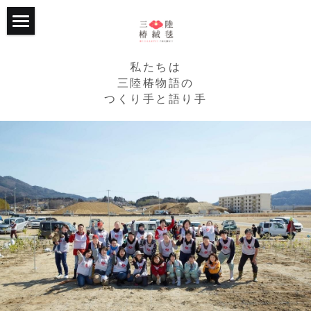
ホーム
私たちは
プロジェクトについて
三陸椿物語の
つくり手と語り手
継続的な支援
トップ
RCPの椿畑たち
2015年からの歩み
活動の記録
2020年からの歩み
応援くださる企業様
RCPが目指すこと
個人からのご支援
主な活動
トップ
写真館
植樹エリア
企業・法人・団体の方
トップ
たかたのゆめちゃん
３つの椿ストーリー
個人の方
植樹会の様子