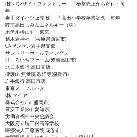
(株)バンザイ・ファクトリー　「椿茶売上から寄付・
毎
年」
岩手ダイハツ販売(株)　「高田小学校卒業記念・毎年」
陸前高田しみんエネルギー（株）
ホテル椿山荘・東京
越木岩神社　(兵庫県西宮市)
UAゼンセン岩手県支部　　
サントリーホールディングス　　
ひころいちファーム(陸前高田市)
北日本銀行 高田支店　　　
擁護山 無量院 教浄寺(盛岡市)　　
岩手銀行 高田市店　　
東京メープルバター
(株)マイヤ　　　
株式会社CSI (盛岡市)　　
豊安工業(株) (愛知県)　　　
労働者福祉中央協議会　　
大阪府立堺工科高等学校　　
医療法人工藤医院(花巻市)　　