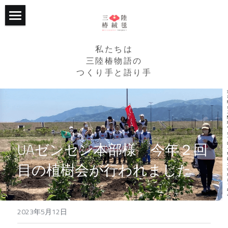
ホーム
私たちは
プロジェクトについて
三陸椿物語の
つくり手と語り手
継続的な支援
トップ
RCPの椿畑たち
2015年からの歩み
活動の記録
2020年からの歩み
UA
ゼンセン本部様　今年２回
応援くださる企業様
RCPが目指すこと
目の植樹会が行われました 
個人からのご支援
主な活動
トップ
写真館
植樹エリア
企業・法人・団体の方
トップ
2023年5月12日
たかたのゆめちゃん
３つの椿ストーリー
個人の方
植樹会の様子