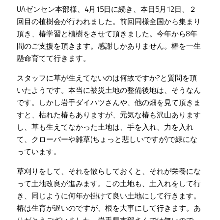
UAゼンセン本部様、4月15日に続き、本日5月12日、２
三陸椿商品群
プロジェクトチーム​
椿畑の日常
回目の植樹会が行われました。前回同様全国から集まり
頂き、椿学習と植樹をさせて頂きました。今年から8年
お問い合わせ
地元の強力な協力者
間のご支援を頂きます。感謝しかありません。椿を一生
懸命育てて行きます。
Facebook
スタッフに草が生えてないのは何故ですか?と質問を頂
プライバシーポリシー
いたようです。本当に被災土地の整備後地は、そうなん
です。しかし岩手ダイハツさんや、他の畑を見て頂きま
受賞
すと、枯れた椿もありますが、元気な椿も沢山あります
し、草も生えてなかった土地は、手を入れ、力を入れ
て、クローバーや雑草(ちょっと悲しいですが)で緑にな
っています。
草刈りをして、それを散らしておくと、それが栄養にな
って土地改良が進みます。この土地も、土入れをして行
き、同じように何年か掛けて良い土地にして行きます。
椿は生育が遅いのですが、根を大事にして行きます。あ