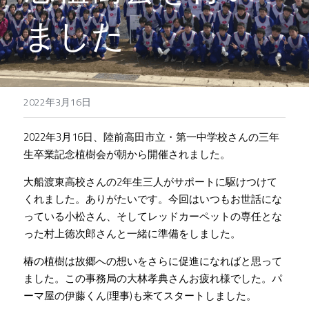
ました
三陸椿商品群
プロジェクトチーム​
椿畑の日常
お問い合わせ
地元の強力な協力者
Facebook
2022年3月16日
プライバシーポリシー
2022年3月16日、陸前高田市立・第一中学校さんの三年
生卒業記念植樹会が朝から開催されました。
受賞
大船渡東高校さんの2年生三人がサポートに駆けつけて
くれました。ありがたいです。今回はいつもお世話にな
っている小松さん、そしてレッドカーペットの専任とな
った村上徳次郎さんと一緒に準備をしました。
椿の植樹は故郷への想いをさらに促進になればと思って
ました。この事務局の大林孝典さんお疲れ様でした。パ
ーマ屋の伊藤くん(理事)も来てスタートしました。