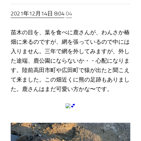
2021年12月14日 8:04
04
三陸椿商品群
プロジェクトチーム​
椿畑の日常
お問い合わせ
地元の強力な協力者
苗木の目を、葉を食べに鹿さんが、わんさか椿
畑に来るのですが、網を張っているので中には
Facebook
入りません。三年で網を外してみますが、外し
プライバシーポリシー
た途端、鹿公園にならないか・・心配になりま
す。陸前高田市町や広田町で猿が出たと聞こえ
受賞
て来ました。この畑近くに熊の足跡もありまし
た。鹿さんはまだ可愛い方かな〜です。