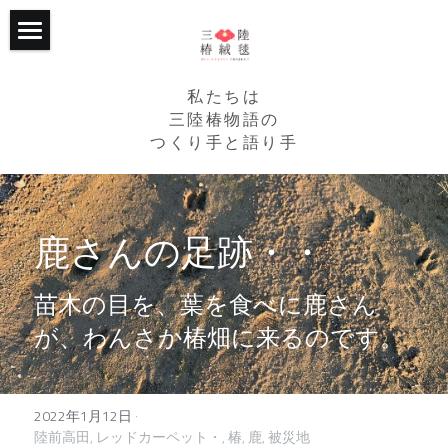
ホーム
私たちは
プロジェクトについて
三陸椿物語の
つくり手と語り手
継続的な支援
トップ
RCPの椿畑たち
2015年からの歩み
鹿さんの足跡・・
活動の記録
2020年からの歩み
苗木の目を、葉を食べに鹿さん
応援くださる企業様
RCPが目指すこと
が、わんさか椿畑に来るのです。
個人からのご支援
主な活動
トップ
写真館
植樹エリア
企業・法人・団体の方
トップ
2022年1月12日
·
陸前高田,
レッドカーペット・,
椿,
鹿,
被災地
たかたのゆめちゃん
３つの椿ストーリー
個人の方
植樹会の様子